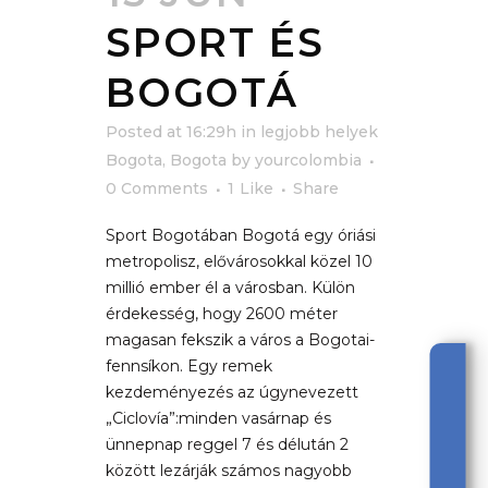
SPORT ÉS
BOGOTÁ
Posted at 16:29h
in
legjobb helyek
Bogota
,
Bogota
by
yourcolombia
0 Comments
1
Like
Share
Sport Bogotában Bogotá egy óriási
metropolisz, elővárosokkal közel 10
millió ember él a városban. Külön
érdekesség, hogy 2600 méter
magasan fekszik a város a Bogotai-
fennsíkon. Egy remek
kezdeményezés az úgynevezett
„Ciclovía”:minden vasárnap és
ünnepnap reggel 7 és délután 2
között lezárják számos nagyobb