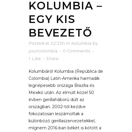
KOLUMBIA –
EGY KIS
BEVEZETŐ
Posted at 22:33h
in
Kolumbia
by
yourcolombia
0 Comments
1
Like
Share
Kolumbiáról Kolumbia (República de
Colombia) Latin-Amerika harmadik
legnépesebb országa Brazília és
Mexikó után. Az elmúlt közel 50
évben gerillaháború dúlt az
országban. 2002-től kezdve
fokozatosan leszámoltak a
különböző gerillaszervezetekkel,
mígnem 2016-ban békét is kötött a