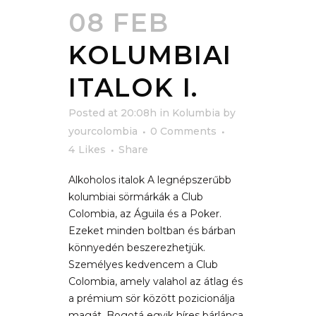
08 FEB
KOLUMBIAI
ITALOK I.
Posted at 20:08h
in
Kolumbia
by
yourcolombia
0 Comments
4
Likes
Share
Alkoholos italok A legnépszerűbb
kolumbiai sörmárkák a Club
Colombia, az Águila és a Poker.
Ezeket minden boltban és bárban
könnyedén beszerezhetjük.
Személyes kedvencem a Club
Colombia, amely valahol az átlag és
a prémium sör között pozicionálja
magát. Bogotá egyik híres bárlánca