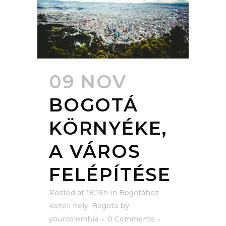
09 NOV
BOGOTÁ
KÖRNYÉKE,
A VÁROS
FELÉPÍTÉSE
Posted at 18:19h
in
Bogotához
közeli hely
,
Bogota
by
yourcolombia
0 Comments