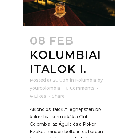
08 FEB
KOLUMBIAI
ITALOK I.
Posted at 20:08h
in
Kolumbia
by
yourcolombia
0 Comments
4
Likes
Share
Alkoholos italok A legnépszerűbb
kolumbiai sörmárkák a Club
Colombia, az Águila és a Poker.
Ezeket minden boltban és bárban