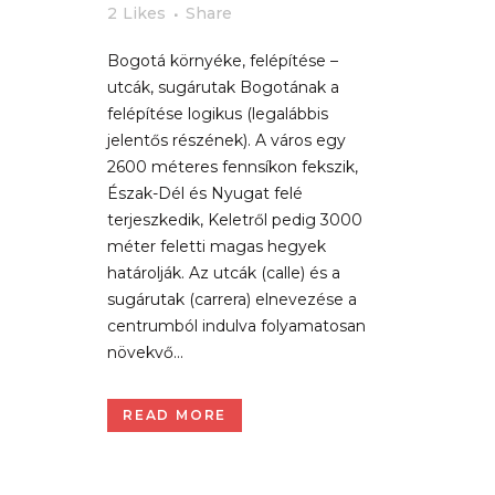
2
Likes
Share
Bogotá környéke, felépítése –
utcák, sugárutak Bogotának a
felépítése logikus (legalábbis
jelentős részének). A város egy
2600 méteres fennsíkon fekszik,
Észak-Dél és Nyugat felé
terjeszkedik, Keletről pedig 3000
méter feletti magas hegyek
határolják. Az utcák (calle) és a
sugárutak (carrera) elnevezése a
centrumból indulva folyamatosan
növekvő...
READ MORE