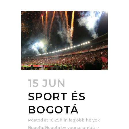
15 JUN
SPORT ÉS
BOGOTÁ
Posted at 16:29h
in
legjobb helyek
Bogota
,
Bogota
by
yourcolombia