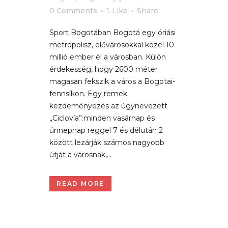
0 Comments
1
Like
Share
Sport Bogotában Bogotá egy óriási
metropolisz, elővárosokkal közel 10
millió ember él a városban. Külön
érdekesség, hogy 2600 méter
magasan fekszik a város a Bogotai-
fennsíkon. Egy remek
kezdeményezés az úgynevezett
„Ciclovía”:minden vasárnap és
ünnepnap reggel 7 és délután 2
között lezárják számos nagyobb
útját a városnak,...
READ MORE