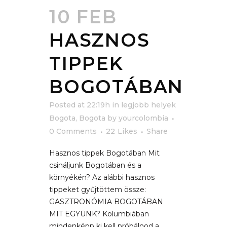
10 FEB
HASZNOS
TIPPEK
BOGOTÁBAN
Posted at 22:19h
in
legjobb helyek
Bogota
,
Bogota
by
yourcolombia
0 Comments
22
Likes
Share
Hasznos tippek Bogotában Mit
csináljunk Bogotában és a
környékén? Az alábbi hasznos
tippeket gyűjtöttem össze:
GASZTRONÓMIA BOGOTÁBAN
MIT EGYÜNK? Kolumbiában
mindenképp ki kell próbálnod a