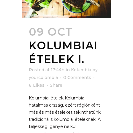
09 OCT
KOLUMBIAI
ÉTELEK I.
Posted at 17:44h
in
Kolumbia
by
yourcolombia
0 Comments
6
Likes
Share
Kolumbiai ételek Kolumbia
hatalmas ország, ezért régiónként
más és más ételeket tekinthetünk
tradicionális kolumbiai ételeknek. A
teljesség igénye nélkül