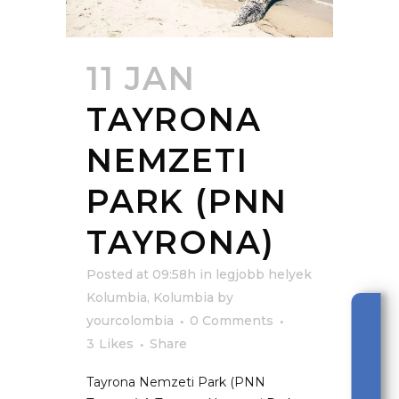
11 JAN
TAYRONA
NEMZETI
PARK (PNN
TAYRONA)
Posted at 09:58h
in
legjobb helyek
Kolumbia
,
Kolumbia
by
yourcolombia
0 Comments
3
Likes
Share
Tayrona Nemzeti Park (PNN