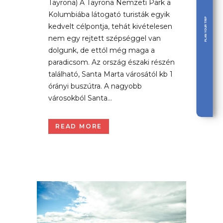
Tayrona) A Tayrona Nemzeti Park a
Kolumbiába látogató turisták egyik
PLAN YOUR TRIP
kedvelt célpontja, tehát kivételesen
nem egy rejtett szépséggel van
dolgunk, de ettől még maga a
paradicsom. Az ország északi részén
található, Santa Marta városától kb 1
órányi buszútra. A nagyobb
városokból Santa...
READ MORE