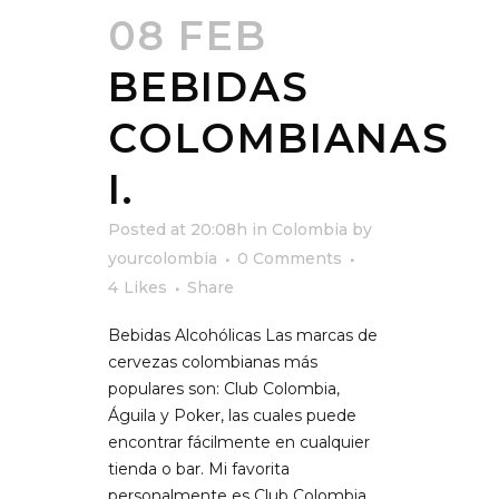
08 FEB
BEBIDAS
COLOMBIANAS
I.
Posted at 20:08h
in
Colombia
by
yourcolombia
0 Comments
4
Likes
Share
Bebidas Alcohólicas Las marcas de
cervezas colombianas más
populares son: Club Colombia,
Águila y Poker, las cuales puede
encontrar fácilmente en cualquier
tienda o bar. Mi favorita
personalmente es Club Colombia,