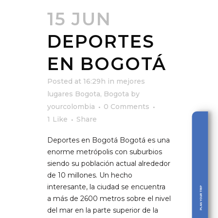
15 JUN
DEPORTES
EN BOGOTÁ
Posted at 16:29h
in
mejores
lugares Bogota
,
Bogota
by
yourcolombia
0 Comments
1
Like
Share
Deportes en Bogotá Bogotá es una
enorme metrópolis con suburbios
siendo su población actual alrededor
de 10 millones. Un hecho
interesante, la ciudad se encuentra
PLAN YOUR TRIP
a más de 2600 metros sobre el nivel
del mar en la parte superior de la