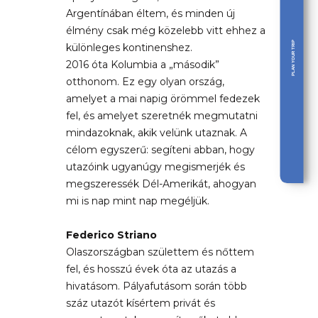
Argentínában éltem, és minden új
élmény csak még közelebb vitt ehhez a
PLAN YOUR TRIP
különleges kontinenshez.
2016 óta Kolumbia a „második”
otthonom. Ez egy olyan ország,
amelyet a mai napig örömmel fedezek
fel, és amelyet szeretnék megmutatni
mindazoknak, akik velünk utaznak. A
célom egyszerű: segíteni abban, hogy
utazóink ugyanúgy megismerjék és
megszeressék Dél-Amerikát, ahogyan
mi is nap mint nap megéljük.
Federico Striano
Olaszországban születtem és nőttem
fel, és hosszú évek óta az utazás a
hivatásom. Pályafutásom során több
száz utazót kísértem privát és