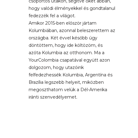
csoportos utakon, segítve őket abban,
hogy valódi élményekkel és gondtalanul
fedezzék fel a világot.
Amikor 2015-ben először jártam
Kolumbiában, azonnal beleszerettem az
országba. Két évvel később úgy
döntöttem, hogy ide költözöm, és
azóta Kolumbia az otthonom. Ma a
YourColombia csapatával együtt azon
dolgozom, hogy utazóink
felfedezhessék Kolumbia, Argentína és
Brazília legszebb helyeit, miközben
megoszthatom velük a Dél-Amerika
iránti szenvedélyemet.