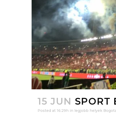
15 JUN
SPORT 
Posted at 16:29h
in
legjobb helyek Bogot