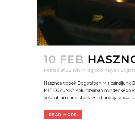
10 FEB
HASZN
Posted at 22:19h
in
legjobb helyek Bogot
Hasznos tippek Bogotában Mit csináljun
MIT EGYÜNK? Kolumbiában mindenképp ki ke
kolumbiai marhasteak és a bandeja paisa is
READ MORE