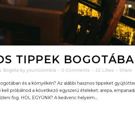
OS TIPPEK BOGOTÁB
a
,
Bogota
by
yourcolombia
0 Comments
22
Likes
Share
k Bogotában és a környékén? Az alábbi hasznos tippeket gyű
ll próbálnod a következő egyszerű ételeket: arepa, empanada, 
 ízleni fog. HOL EGYÜNK? A kedvenc helyeim...