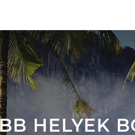
TÚRÁINK 🇨🇴
ÚJ ÚTI CÉL 🇦🇷 🇧🇷
RÓLU
BB HELYEK 