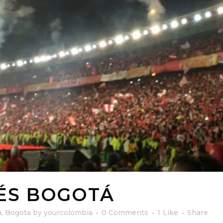
ÉS BOGOTÁ
a
,
Bogota
by
yourcolombia
0 Comments
1
Like
Share