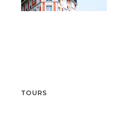
TOURS
Villa de Leyva és
Ráquira
$109