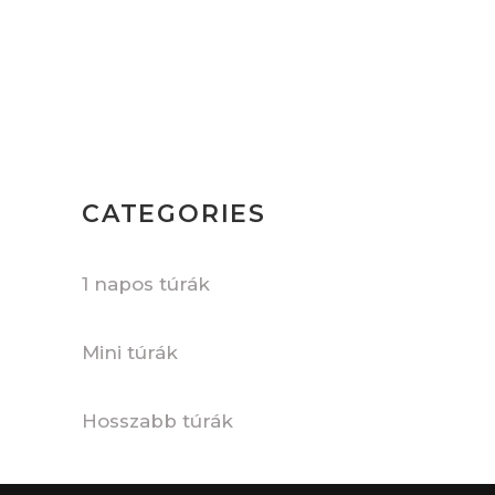
CATEGORIES
1 napos túrák
Mini túrák
Hosszabb túrák