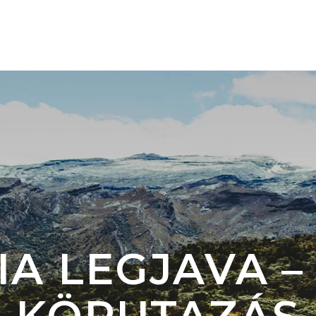
TÚRÁINK 🇨🇴
ÚJ ÚTI CÉL 🇦🇷 🇧🇷
RÓLU
A LEGJAVA –