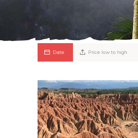
Date
Price low to high