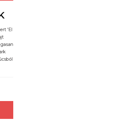
K
rt 'El
jt
agasan
ark
úcsból