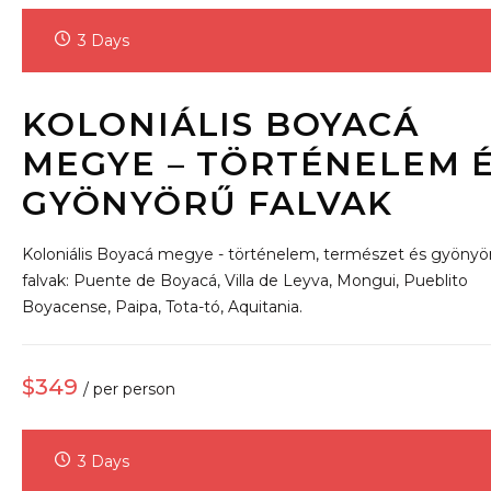
3 Days
KOLONIÁLIS BOYACÁ
MEGYE – TÖRTÉNELEM 
GYÖNYÖRŰ FALVAK
Koloniális Boyacá megye - történelem, természet és gyönyö
falvak: Puente de Boyacá, Villa de Leyva, Mongui, Pueblito
Boyacense, Paipa, Tota-tó, Aquitania.
$349
/ per person
3 Days