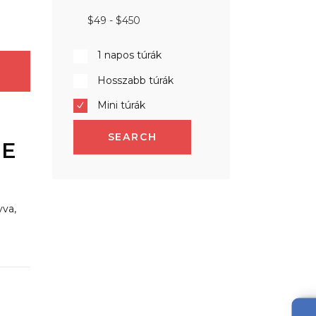
1 napos túrák
Hosszabb túrák
Mini túrák
SEARCH
DE
yva,