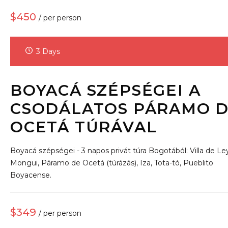
$450
/ per person
3 Days
BOYACÁ SZÉPSÉGEI A
CSODÁLATOS PÁRAMO 
OCETÁ TÚRÁVAL
Boyacá szépségei - 3 napos privát túra Bogotából: Villa de Le
Mongui, Páramo de Ocetá (túrázás), Iza, Tota-tó, Pueblito
Boyacense.
$349
/ per person