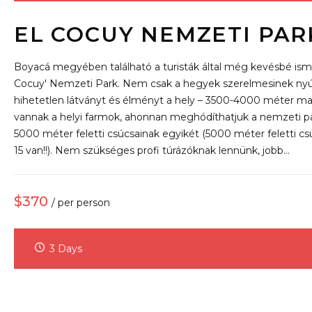
EL COCUY NEMZETI PAR
Boyacá megyében található a turisták által még kevésbé isme
Cocuy' Nemzeti Park. Nem csak a hegyek szerelmesinek nyú
hihetetlen látványt és élményt a hely – 3500-4000 méter m
vannak a helyi farmok, ahonnan meghódíthatjuk a nemzeti p
5000 méter feletti csúcsainak egyikét (5000 méter feletti cs
15 van!!). Nem szükséges profi túrázóknak lennünk, jobb…
$370
/ per person
3 Days