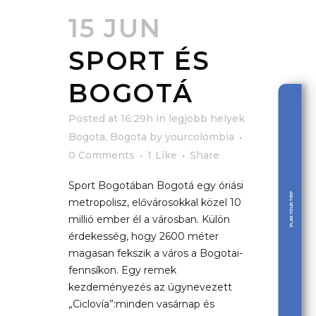
15 JUN
SPORT ÉS
BOGOTÁ
Posted at 16:29h
in
legjobb helyek
Bogota
,
Bogota
by
yourcolombia
0 Comments
1
Like
Share
Sport Bogotában Bogotá egy óriási
PLAN YOUR TRIP
metropolisz, elővárosokkal közel 10
millió ember él a városban. Külön
érdekesség, hogy 2600 méter
magasan fekszik a város a Bogotai-
fennsíkon. Egy remek
kezdeményezés az úgynevezett
„Ciclovía”:minden vasárnap és