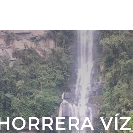
TÚRÁINK 🇨🇴
ÚJ ÚTI CÉL 🇦🇷 🇧🇷
RÓLU
CHORRERA VÍZ