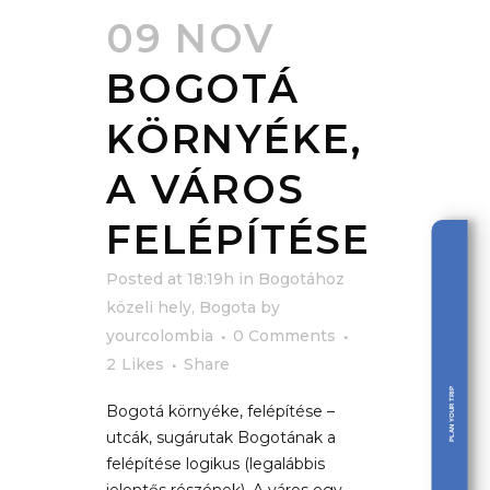
09 NOV
BOGOTÁ
KÖRNYÉKE,
A VÁROS
FELÉPÍTÉSE
Posted at 18:19h
in
Bogotához
közeli hely
,
Bogota
by
yourcolombia
0 Comments
2
Likes
Share
PLAN YOUR TRIP
Bogotá környéke, felépítése –
utcák, sugárutak Bogotának a
felépítése logikus (legalábbis