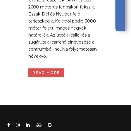
jelentős részének). A város egy
2600 méteres fennsíkon fekszik,
Észak-Dél és Nyugat felé
terjeszkedik, Keletről pedig 3000
méter feletti magas hegyek
határolják. Az utcák (calle) és a
sugárutak (carrera) elnevezése a
centrumból indulva folyamatosan
növekvő...
READ MORE