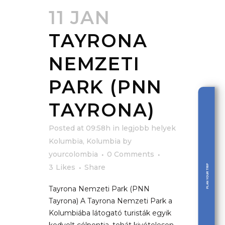
11 JAN
TAYRONA
NEMZETI
PARK (PNN
TAYRONA)
Posted at 09:58h
in
legjobb helyek
Kolumbia
,
Kolumbia
by
yourcolombia
0 Comments
3
Likes
Share
PLAN YOUR TRIP
Tayrona Nemzeti Park (PNN
Tayrona) A Tayrona Nemzeti Park a
Kolumbiába látogató turisták egyik
kedvelt célpontja, tehát kivételesen