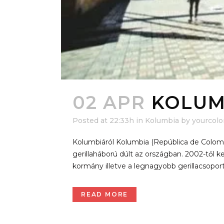
02 APR
KOLUMB
Posted at 22:33h
in
Kolumbia
by
yourcol
Kolumbiáról Kolumbia (República de Colomb
gerillaháború dúlt az országban. 2002-től 
kormány illetve a legnagyobb gerillacsopo
READ MORE