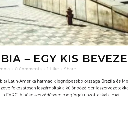
IA – EGY KIS BEVEZ
ombia
0 Comments
1
Like
Share
ia) Latin-Amerika harmadik legnépesebb országa Brazília és Me
kezdve fokozatosan leszámoltak a különböző gerillaszervezetekk
rt, a FARC. A békeszerződésben megfogalmazottakkal a mai...