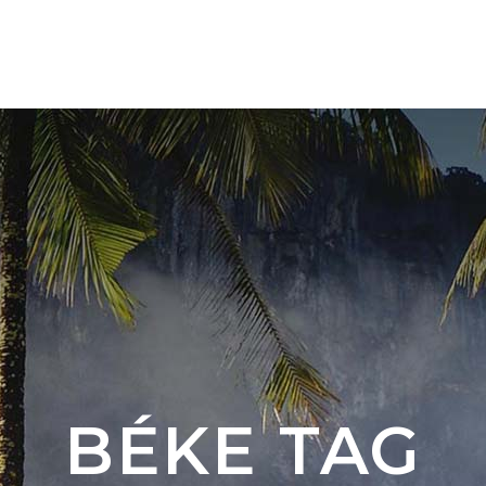
TÚRÁINK 🇨🇴
ÚJ ÚTI CÉL 🇦🇷 🇧🇷
RÓLU
BÉKE TAG