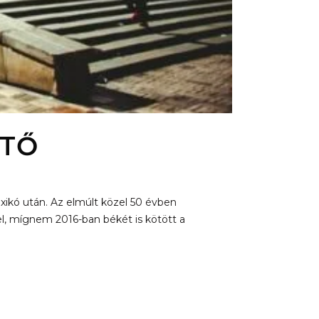
ETŐ
xikó után. Az elmúlt közel 50 évben
el, mígnem 2016-ban békét is kötött a