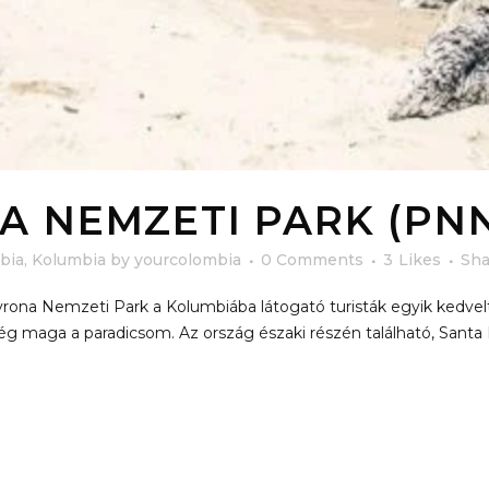
A NEMZETI PARK (PN
bia
,
Kolumbia
by
yourcolombia
0 Comments
3
Likes
Sha
ona Nemzeti Park a Kolumbiába látogató turisták egyik kedvelt
g maga a paradicsom. Az ország északi részén található, Santa M