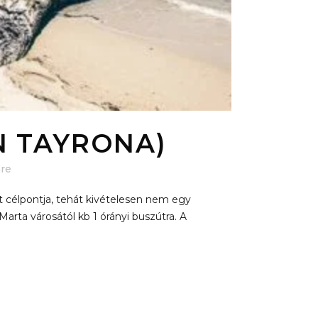
N TAYRONA)
re
 célpontja, tehát kivételesen nem egy
arta városától kb 1 órányi buszútra. A