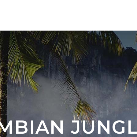
TÚRÁINK 🇨🇴
ÚJ ÚTI CÉL 🇦🇷 🇧🇷
RÓLU
MBIAN JUNGL