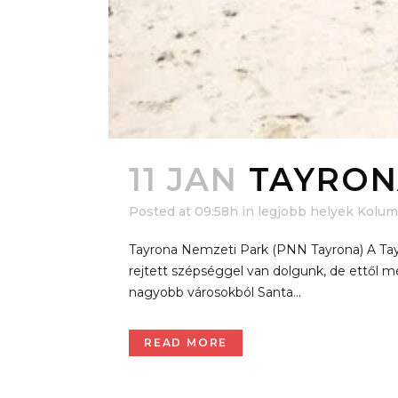
11 JAN
TAYRON
Posted at 09:58h
in
legjobb helyek Kolum
Tayrona Nemzeti Park (PNN Tayrona) A Tayr
rejtett szépséggel van dolgunk, de ettől mé
nagyobb városokból Santa...
READ MORE