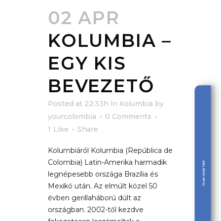
02 APR
KOLUMBIA –
EGY KIS
BEVEZETŐ
Posted at 22:33h
in
Kolumbia
by
yourcolombia
0 Comments
1
Like
Share
Kolumbiáról Kolumbia (República de
Colombia) Latin-Amerika harmadik
PLAN YOUR TRIP
legnépesebb országa Brazília és
Mexikó után. Az elmúlt közel 50
évben gerillaháború dúlt az
országban. 2002-től kezdve