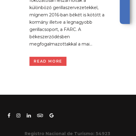
fokozatosan leszámoltak a
különböző gerillaszervezetekkel,
mígnem 2016-ban békét is kötött a
kormány illetve a legnagyobb
gerillacsoport, a FARC. A
békeszerződésben
megfogalmazottakkal a mai...
READ MORE
Registro Nacional de Turismo: 54923