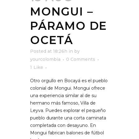
MONGUI –
PÁRAMO DE
OCETÁ
Posted at 18:26h
in
by
yourcolombia
0 Comments
1
Like
Otro orgullo en Bocayá es el pueblo
colonial de Mongui. Mongui ofrece
una experiencia similar al de su
hermano más famoso, Villa de
Leyva. Puedes explorar el pequeño
pueblo durante una corta caminata
completada con desayuno. En
Mongui fabrican balones de fútbol