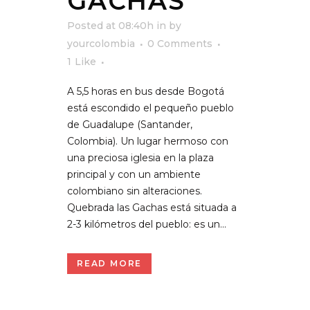
GACHAS
Posted at 08:40h
in
by
yourcolombia
0 Comments
1
Like
A 5,5 horas en bus desde Bogotá
está escondido el pequeño pueblo
de Guadalupe (Santander,
Colombia). Un lugar hermoso con
una preciosa iglesia en la plaza
principal y con un ambiente
colombiano sin alteraciones.
Quebrada las Gachas está situada a
2-3 kilómetros del pueblo: es un...
READ MORE