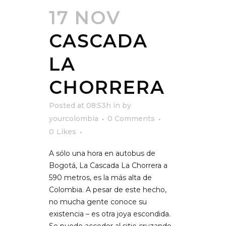
17 NOV
CASCADA
LA
CHORRERA
Posted at 08:53h
in
by
yourcolombia
0 Comments
0
Likes
A sólo una hora en autobus de
Bogotá, La Cascada La Chorrera a
590 metros, es la más alta de
Colombia. A pesar de este hecho,
no mucha gente conoce su
existencia – es otra joya escondida.