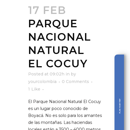
17 FEB
PARQUE
NACIONAL
NATURAL
EL COCUY
Posted at 09:02h
in
by
yourcolombia
0 Comments
1
Like
PLAN YOUR TRIP
El Parque Nacional Natural El Cocuy
es un lugar poco conocido de
Boyacá. No es solo para los amantes
de las montañas. Las haciendas
locales están a 3500 – 4000 metros