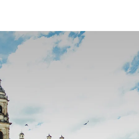
S 🇨🇴
NUEVO DESTINO 🇦🇷 🇧🇷
QUIÉ