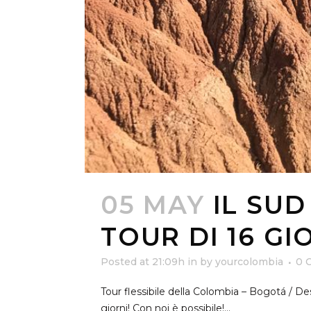
05 MAY
IL SUD
TOUR DI 16 GI
Posted at 21:09h
in
by
yourcolombia
0 
Tour flessibile della Colombia – Bogotá / De
giorni! Con noi è possibile!...