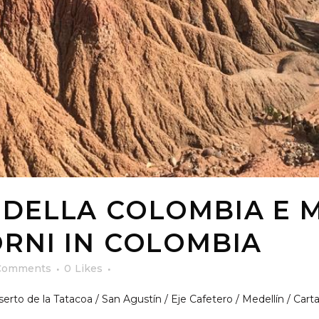
 DELLA COLOMBIA E M
ORNI IN COLOMBIA
Comments
0
Likes
serto de la Tatacoa / San Agustín / Eje Cafetero / Medellín / Car