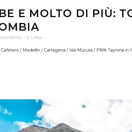
IBE E MOLTO DI PIÙ: T
LOMBIA
Comments
0
Likes
 Cafetero / Medellín / Cartagena / Isla Múcura / PNN Tayrona in 14 g