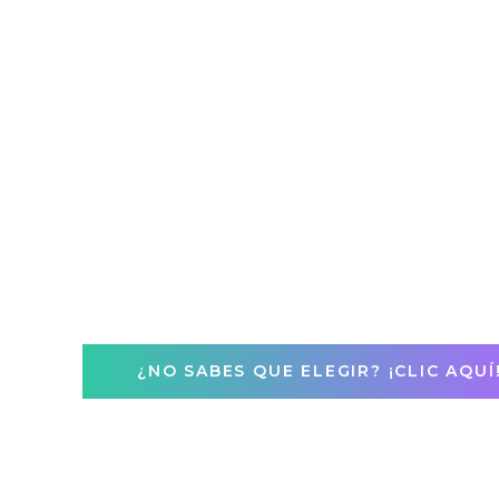
El Parque Nacional Natural El Cocuy es un lugar poco
conocido de…
3 Days
¿NO SABES QUE ELEGIR? ¡CLIC AQUÍ