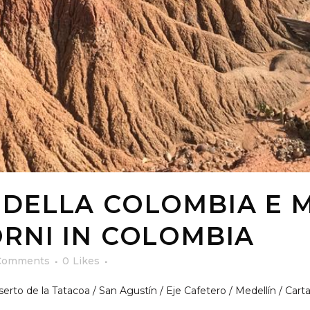
 DELLA COLOMBIA E M
ORNI IN COLOMBIA
Comments
0
Likes
serto de la Tatacoa / San Agustín / Eje Cafetero / Medellín / Car