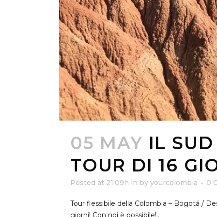
05 MAY
IL SUD
TOUR DI 16 GI
Posted at 21:09h
in
by
yourcolombia
0 
Tour flessibile della Colombia – Bogotá / De
giorni! Con noi è possibile!...