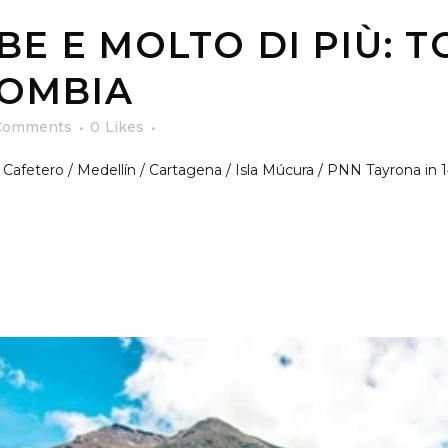
IBE E MOLTO DI PIÙ: T
LOMBIA
Comments
0
Likes
 Cafetero / Medellín / Cartagena / Isla Múcura / PNN Tayrona in 14 g