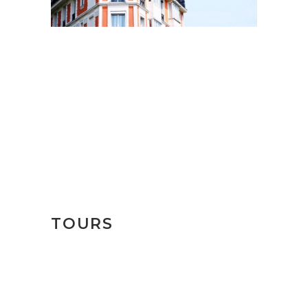
TOURS
Villa de Leyva y
Ráquira
$109